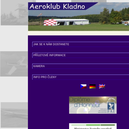
JAK SE K NÁM DOSTANETE
PŘÍLETOVÉ INFORMACE
KAMERA
INFO PRO ČLENY