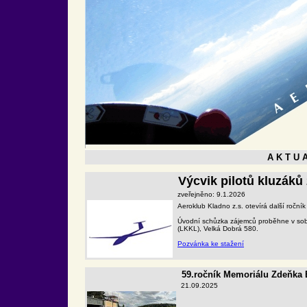
A K T U A
Výcvik pilotů kluzáků
zveřejněno: 9.1.2026
Aeroklub Kladno z.s. otevírá další roční
Úvodní schůzka zájemců proběhne v sob
(LKKL), Velká Dobrá 580.
Pozvánka ke stažení
59.ročník Memoriálu Zdeňka
21.09.2025