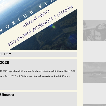
 L I T Y
 2026
k KURZU výcviku pilotů na kluzácích pro získání pilotního průkazu SPL.
otu 24.1.2026 v 9:00 hod na učebně aeroklubu. Letiště Kladno
 Běhounka