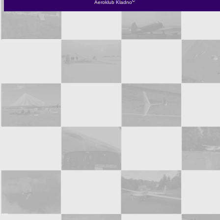
©
Aeroklub Kladno